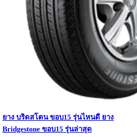
ยาง บริดสโตน ขอบ15 รุ่นไหนดี ยาง
Bridgestone ขอบ15 รุ่นล่าสุด