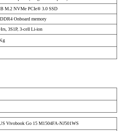
B M.2 NVMe PCIe® 3.0 SSD
DDR4 Onboard memory
s, 3S1P, 3-cell Li-ion
 Kg
US Vivobook Go 15 M1504FA-NJ501WS