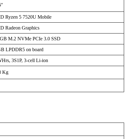
6″
 Ryzen 5 7520U Mobile
 Radeon Graphics
GB M.2 NVMe PCIe 3.0 SSD
B LPDDR5 on board
Hrs, 3S1P, 3-cell Li-ion
3 Kg