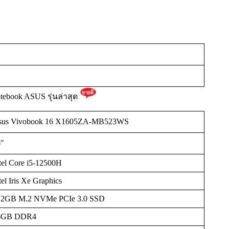
otebook ASUS รุ่นล่าสุด
sus Vivobook 16 X1605ZA-MB523WS
6″
tel Core i5-12500H
tel Iris Xe Graphics
12GB M.2 NVMe PCIe 3.0 SSD
6GB DDR4