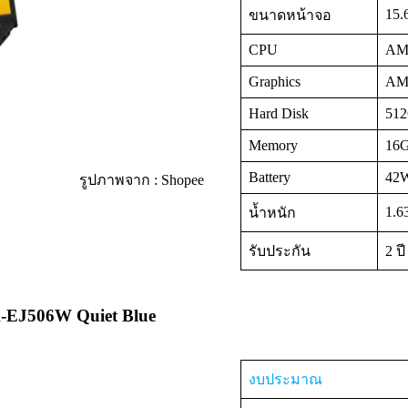
15.
ขนาดหน้าจอ
CPU
AMD
Graphics
AMD
Hard Disk
512
Memory
16G
Battery
42W
รูปภาพจาก : Shopee
1.6
น้ำหนัก
รับประกัน
2 ปี
A-EJ506W Quiet Blue
งบประมาณ