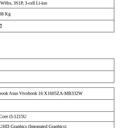
WHrs, 3S1P, 3-cell Li-ion
88 Kg
ปี
book Asus Vivobook 16 X1605ZA-MB332W
 Core i3-1215U
 UHD Graphics (Integrated Graphics)