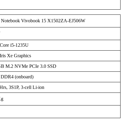
 Notebook Vivobook 15 X1502ZA-EJ506W
″
l Core i5-1235U
 Iris Xe Graphics
B M.2 NVMe PCIe 3.0 SSD
DDR4 (onboard)
rs, 3S1P, 3-cell Li-ion
Kg