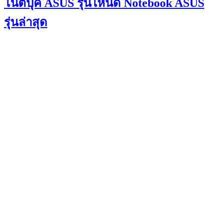
โน๊ตบุ๊ค ASUS รุ่นไหนดี Notebook ASUS
รุ่นล่าสุด