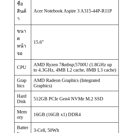
ชื่อ
Acer Notebook Aspire 3 A315-44P-R11P
สินค้
า
ขนา
ด
15.6″
หน้า
จอ
AMD Ryzen 7&nbsp;5700U (1.8GHz up
CPU
to 4.3GHz, 4MB L2 cache, 8MB L3 cache)
Grap
AMD Radeon Graphics (Integrated
hics
Graphics)
Hard
512GB PCIe Gen4 NVMe M.2 SSD
Disk
Mem
16GB (16GB x1) DDR4
ory
Batter
3-Cell, 50Wh
y