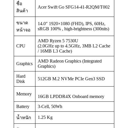
ชื่อ
Acer Swift Go SFG14-41-R2QM/T002
สินค้า
ขนาด
14.0″ 1920×1080 (FHD), IPS, 60Hz,
sRGB 100% , high-brightness (300nits)
หน้าจอ
AMD Ryzen 5 7530U
CPU
(2.0GHz up to 4.5GHz, 3MB L2 Cache
/ 16MB L3 Cache)
AMD Radeon Graphics (Integrated
Graphics
Graphics)
Hard
512GB M.2 NVMe PCIe Gen3 SSD
Disk
Memory
16GB LPDDR4X Onboard memory
Battery
3-Cell, 50Wh
1.25 Kg
น้ำหนัก