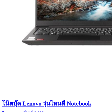
โน๊ตบุ๊ค Lenovo รุ่นไหนดี Notebook