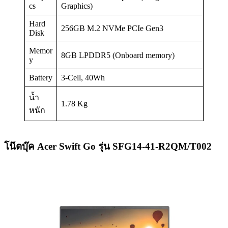
cs
Graphics)
Hard
256GB M.2 NVMe PCIe Gen3
Disk
Memor
8GB LPDDR5 (Onboard memory)
y
Battery
3-Cell, 40Wh
น้ำ
1.78 Kg
หนัก
โน๊ตบุ๊ค Acer Swift Go รุ่น SFG14-41-R2QM/T002