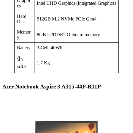
Graphi
Intel UHD Graphics (Integrated Graphics)
cs
Hard
512GB M.2 NVMe PCIe Gen4
Disk
Memor
8GB LPDDR5 Onboard memory
y
Battery
3-Cell, 40Wh
น้ำ
1.7 Kg
หนัก
Acer Notebook Aspire 3 A315-44P-R11P