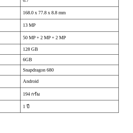
6.7″
168.0 x 77.8 x 8.8 mm
13 MP
50 MP + 2 MP + 2 MP
128 GB
6GB
Snapdragon 680
Android
194 กรัม
1 ปี