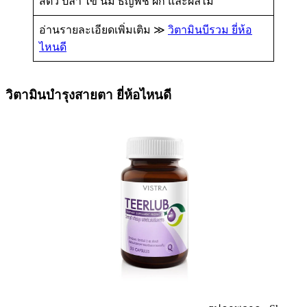
สัตว์ ปลา ไข่ นม ธัญพืช ผัก และผลไม้
อ่านรายละเอียดเพิ่มเติม ≫
วิตามินบีรวม ยี่ห้อ
ไหนดี
วิตามินบํารุงสายตา ยี่ห้อไหนดี